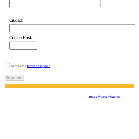
Ciudad:
Código Postal:
Acepto los
términos legales
Si tienes alguna duda al rellenar el formulario puedes contactar con nosotros en el
teléfono 915 406 132 o bien a través del correo
grado@upcomillas.es