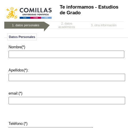
Te informamos - Estudios
de Grado
2.
datos
1.
datos personales
3.
otra información
académicos
Datos Personales
Nombre(*)
Apellidos(*):
email:(*)
Teléfono:(*)